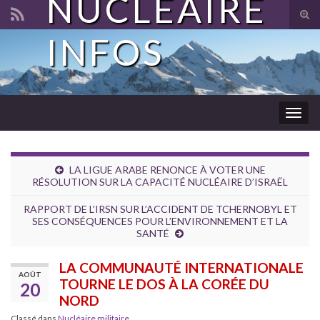
NUCLÉAIRE
Tog
sear
INFOS
Search for:
for
Togg
navig
LA LIGUE ARABE RENONCE À VOTER UNE
RÉSOLUTION SUR LA CAPACITÉ NUCLÉAIRE D’ISRAËL
RAPPORT DE L’IRSN SUR L’ACCIDENT DE TCHERNOBYL ET
SES CONSÉQUENCES POUR L’ENVIRONNEMENT ET LA
SANTÉ
LA COMMUNAUTÉ INTERNATIONALE
AOÛT
TOURNE LE DOS À LA CORÉE DU
20
NORD
Classé dans
Nucléaire militaire