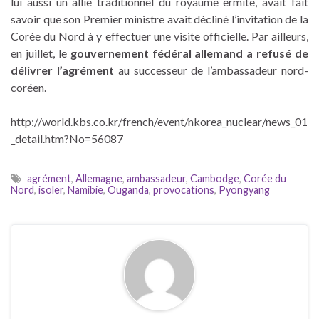
lui aussi un allié traditionnel du royaume ermite, avait fait
savoir que son Premier ministre avait décliné l’invitation de la
Corée du Nord à y effectuer une visite officielle. Par ailleurs,
en juillet, le
gouvernement fédéral allemand a refusé de
délivrer l’agrément
au successeur de l’ambassadeur nord-
coréen.
http://world.kbs.co.kr/french/event/nkorea_nuclear/news_01
_detail.htm?No=56087
agrément
,
Allemagne
,
ambassadeur
,
Cambodge
,
Corée du
Nord
,
isoler
,
Namibie
,
Ouganda
,
provocations
,
Pyongyang