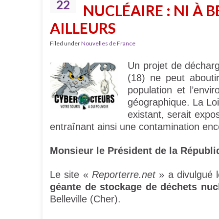
22
NUCLÉAIRE : NI À B
AILLEURS
Filed under
Nouvelles de France
Un projet de décharge
(18) ne peut abouti
population et l’envi
géographique. La Loir
existant, serait expo
entraînant ainsi une contamination enc
Monsieur le Président de la Républi
Le site «
Reporterre.net
» a divulgué 
géante de stockage de déchets nuc
Belleville (Cher).