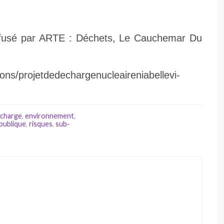
ffusé par ARTE : Déchets, Le Cauchemar Du
ons/projetdedechargenucleaireniabellevi-
charge
,
environnement
,
publique
,
risques
,
sub-