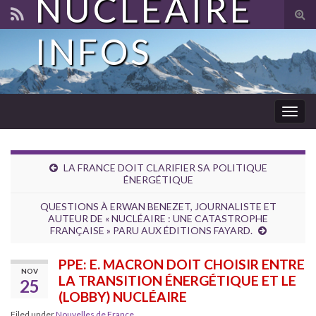
NUCLÉAIRE
Tog
sear
INFOS
for
Togg
navig
LA FRANCE DOIT CLARIFIER SA POLITIQUE
ÉNERGÉTIQUE
QUESTIONS À ERWAN BENEZET, JOURNALISTE ET
AUTEUR DE « NUCLÉAIRE : UNE CATASTROPHE
FRANÇAISE » PARU AUX ÉDITIONS FAYARD.
PPE: E. MACRON DOIT CHOISIR ENTRE
NOV
LA TRANSITION ÉNERGÉTIQUE ET LE
25
(LOBBY) NUCLÉAIRE
Filed under
Nouvelles de France