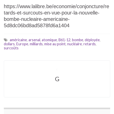
https://www.lalibre.be/economie/conjoncture/re
tards-et-surcouts-en-vue-pour-la-nouvelle-
bombe-nucleaire-americaine-
5d8dc06bd8ad5878fd6a1404
américaine
,
arsenal
,
atomique
,
B61-12
,
bombe
,
déployée
,
dollars
,
Europe
,
milliards
,
mise au point
,
nucléaire
,
retards
,
surcoûts
G