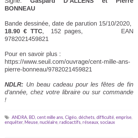
Signé:
Gaspard D’ALLENS et Pierre
BONNEAU
Bande dessinée, date de parution 15/10/2020,
18.90 € TTC
, 152 pages, EAN
9782021459821
Pour en savoir plus :
https://www.seuil.com/ouvrage/cent-mille-ans-
pierre-bonneau/9782021459821
NDLR:
Un beau cadeau pour les fêtes de fin
d’année, chez votre libraire ou sur commande
!
ANDRA
,
BD
,
cent mille ans
,
Cigéo
,
déchets
,
difficulté
,
emprise
,
enquêter
,
Meuse
,
nucléaire
,
radioactifs
,
réseaux
,
sociaux