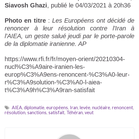
Siavosh Ghazi
, publié le 04/03/2021 à 20h36
Photo en titre
:
Les Européens ont décidé de
renoncer à leur résolution contre l’Iran à
l’AIEA, un geste salué jeudi par le porte-parole
de la diplomatie iranienne. AP
https://www.rfi.fr/fr/moyen-orient/20210304-
nucl%C3%A9aire-iranien-les-
europ%C3%A9ens-renoncent-%C3%A0-leur-
r%C3%A9solution-%C3%A0-l-aiea-
t%C3%A9h%C3%A9ran-satisfait
AIEA
,
diplomatie
,
européens
,
Iran
,
levée
,
nucléaire
,
renoncent
,
résolution
,
sanctions
,
satisfait
,
Téhéran
,
veut