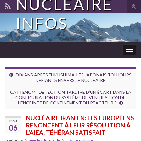
NUCLÉAIRE
Tog
sear
INFOS
for
Togg
navig
DIX ANS APRÈS FUKUSHIMA, LES JAPONAIS TOUJOURS
DÉFIANTS ENVERS LE NUCLÉAIRE
CATTENOM : DÉTECTION TARDIVE D’UN ÉCART DANS LA
CONFIGURATION DU SYSTÈME DE VENTILATION DE
L’ENCEINTE DE CONFINEMENT DU RÉACTEUR 3
NUCLÉAIRE IRANIEN: LES EUROPÉENS
MAR
RENONCENT À LEUR RÉSOLUTION À
06
L’AIEA, TÉHÉRAN SATISFAIT
Filed under
Nouvelles du monde
,
Nucléaire militaire