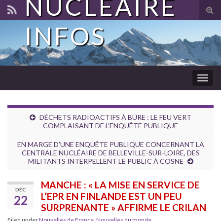
NUCLÉAIRE
Tog
sear
INFOS
for
Togg
navig
DÉCHETS RADIOACTIFS À BURE : LE FEU VERT
COMPLAISANT DE L’ENQUÊTE PUBLIQUE
EN MARGE D’UNE ENQUÊTE PUBLIQUE CONCERNANT LA
CENTRALE NUCLÉAIRE DE BELLEVILLE-SUR-LOIRE, DES
MILITANTS INTERPELLENT LE PUBLIC À COSNE
MANCHE : « LA MISE EN SERVICE DE
DÉC
L’EPR EN FINLANDE EST UN PEU
22
SURPRENANTE » AFFIRME LE CRILAN
Filed under
Nouvelles de France
,
Nouvelles du monde