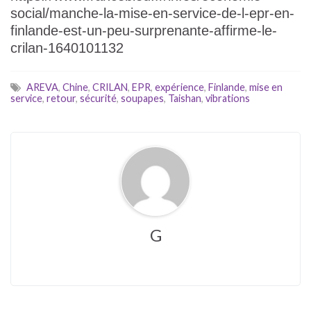
social/manche-la-mise-en-service-de-l-epr-en-
finlande-est-un-peu-surprenante-affirme-le-
crilan-1640101132
AREVA
,
Chine
,
CRILAN
,
EPR
,
expérience
,
Finlande
,
mise en
service
,
retour
,
sécurité
,
soupapes
,
Taishan
,
vibrations
G