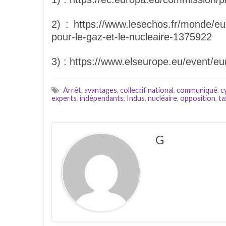
2) : https://www.lesechos.fr/monde/eur
pour-le-gaz-et-le-nucleaire-1375922
3) : https://www.elseurope.eu/event/eu
Arrêt
,
avantages
,
collectif national
,
communiqué
,
c
experts
,
indépendants
,
Indus
,
nucléaire
,
opposition
,
t
G