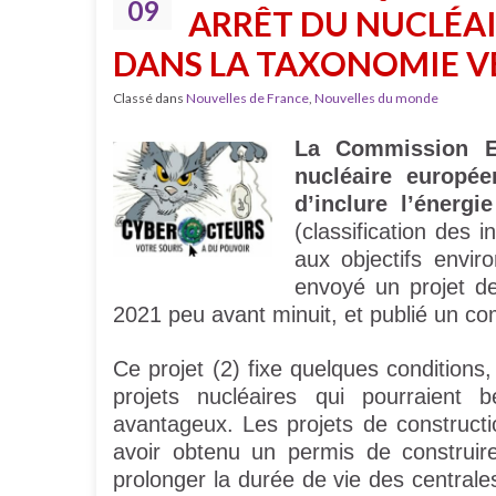
09
ARRÊT DU NUCLÉAIR
DANS LA TAXONOMIE V
Classé dans
Nouvelles de France
,
Nouvelles du monde
La Commission E
nucléaire europée
d’inclure l’énerg
(classification des
aux objectifs envi
envoyé un projet d
2021 peu avant minuit, et publié un co
Ce projet (2) fixe quelques condition
projets nucléaires qui pourraient 
avantageux. Les projets de construct
avoir obtenu un permis de construir
prolonger la durée de vie des centrale