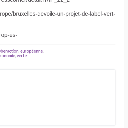
ope/bruxelles-devoile-un-projet-de-label-vert-
rop-es-
yberaction
,
européenne
,
axonomie
,
verte