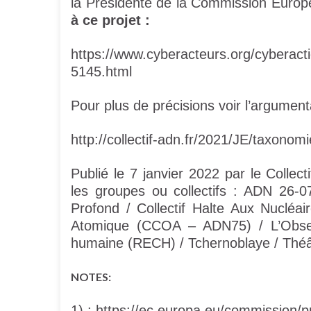
la Présidente de la Commission Euro
à ce projet :
https://www.cyberacteurs.org/cyberact
5145.html
Pour plus de précisions voir l’argumenta
http://collectif-adn.fr/2021/JE/taxono
Publié le 7 janvier 2022 par le Collectif
les groupes ou collectifs : ADN 26-
Profond / Collectif Halte Aux Nucléa
Atomique (CCOA – ADN75) / L’Observ
humaine (RECH) / Tchernoblaye / Théât
NOTES:
1) : https://ec.europa.eu/commission/p