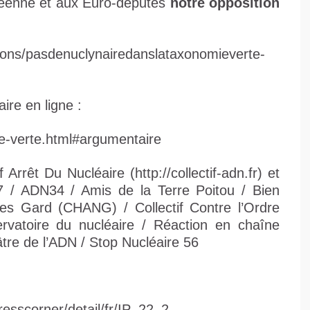
péenne et aux Euro-députés
notre opposition
ions/pasdenuclynairedanslataxonomieverte-
ire en ligne :
mie-verte.html#argumentaire
 Arrêt Du Nucléaire (http://collectif-adn.fr) et
07 / ADN34 / Amis de la Terre Poitou / Bien
ires Gard (CHANG) / Collectif Contre l’Ordre
atoire du nucléaire / Réaction en chaîne
re de l’ADN / Stop Nucléaire 56
resscorner/detail/fr/IP_22_2