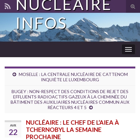
NUCLÉAIRE
Tog
sear
INFOS
for
Togg
navig
MOSELLE : LA CENTRALE NUCLÉAIRE DE CATTENOM
INQUIÈTE LE LUXEMBOURG
BUGEY : NON-RESPECT DES CONDITIONS DE REJET DES
EFFLUENTS RADIOACTIFS GAZEUX À LA CHEMINÉE DU
BÂTIMENT DES AUXILIAIRES NUCLÉAIRES COMMUN AUX
RÉACTEURS 4 ET 5
NUCLÉAIRE : LE CHEF DE L’AIEA À
AVR
TCHERNOBYL LA SEMAINE
22
PROCHAINE