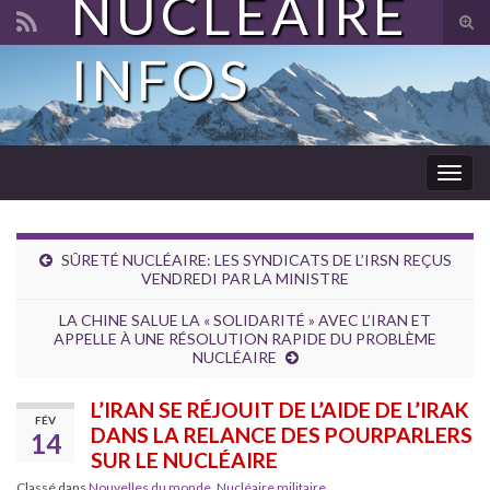
NUCLÉAIRE
Tog
sear
INFOS
Search for:
for
Togg
navig
SÛRETÉ NUCLÉAIRE: LES SYNDICATS DE L’IRSN REÇUS
VENDREDI PAR LA MINISTRE
LA CHINE SALUE LA « SOLIDARITÉ » AVEC L’IRAN ET
APPELLE À UNE RÉSOLUTION RAPIDE DU PROBLÈME
NUCLÉAIRE
L’IRAN SE RÉJOUIT DE L’AIDE DE L’IRAK
FÉV
DANS LA RELANCE DES POURPARLERS
14
SUR LE NUCLÉAIRE
Classé dans
Nouvelles du monde
,
Nucléaire militaire