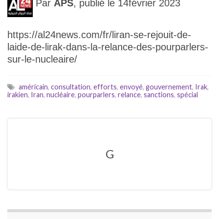
Par
APS
, publié le 14février 2023
https://al24news.com/fr/liran-se-rejouit-de-
laide-de-lirak-dans-la-relance-des-pourparlers-
sur-le-nucleaire/
américain
,
consultation
,
efforts
,
envoyé
,
gouvernement
,
Irak
,
irakien
,
Iran
,
nucléaire
,
pourparlers
,
relance
,
sanctions
,
spécial
G