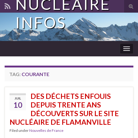
NUCLÉAIRE
Tog
sear
INFOS
for
Togg
navig
TAG:
COURANTE
DES DÉCHETS ENFOUIS
JUIL
10
DEPUIS TRENTE ANS
DÉCOUVERTS SUR LE SITE
NUCLÉAIRE DE FLAMANVILLE
Filed under
Nouvelles de France