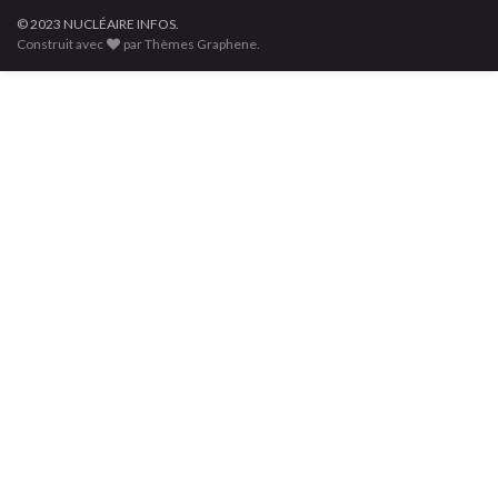
© 2023 NUCLÉAIRE INFOS.
Construit avec
par Thèmes Graphene.