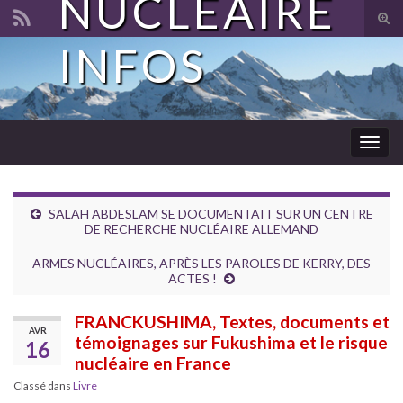
NUCLÉAIRE
Tog
sear
INFOS
Search for:
for
Togg
navig
SALAH ABDESLAM SE DOCUMENTAIT SUR UN CENTRE
DE RECHERCHE NUCLÉAIRE ALLEMAND
ARMES NUCLÉAIRES, APRÈS LES PAROLES DE KERRY, DES
ACTES !
FRANCKUSHIMA, Textes, documents et
AVR
témoignages sur Fukushima et le risque
16
nucléaire en France
Classé dans
Livre