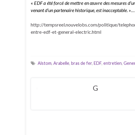
«
EDF a été forcé de mettre en œuvre des mesures d’urg
venant d’un partenaire historique, est inacceptable
. »…
http://tempsreel.nouvelobs.com/politique/telep
entre-edf-et-general-electric.html
Alstom
,
Arabelle
,
bras de fer
,
EDF
,
entretien
,
Gener
G