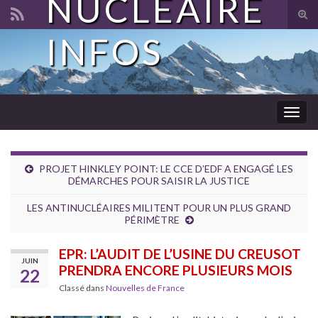
NUCLÉAIRE
Tog
sear
INFOS
Search for:
for
Togg
navig
PROJET HINKLEY POINT: LE CCE D’EDF A ENGAGÉ LES
DÉMARCHES POUR SAISIR LA JUSTICE
LES ANTINUCLÉAIRES MILITENT POUR UN PLUS GRAND
PÉRIMÈTRE
EPR: L’AUDIT DE L’USINE DU CREUSOT
JUIN
PRENDRA ENCORE PLUSIEURS MOIS
22
Classé dans
Nouvelles de France