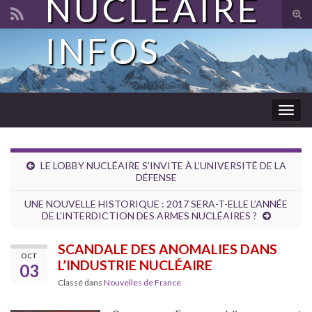
NUCLÉAIRE
Tog
sear
INFOS
Search for:
for
Togg
navig
LE LOBBY NUCLÉAIRE S’INVITE À L’UNIVERSITÉ DE LA
DÉFENSE
UNE NOUVELLE HISTORIQUE : 2017 SERA-T-ELLE L’ANNÉE
DE L’INTERDICTION DES ARMES NUCLÉAIRES ?
SCANDALE DES ANOMALIES DANS
OCT
L’INDUSTRIE NUCLÉAIRE
03
Classé dans
Nouvelles de France