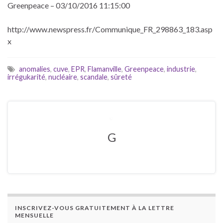
Greenpeace – 03/10/2016 11:15:00
http://www.newspress.fr/Communique_FR_298863_183.asp
x
anomalies
,
cuve
,
EPR
,
Flamanville
,
Greenpeace
,
industrie
,
irrégukarité
,
nucléaire
,
scandale
,
sûreté
G
INSCRIVEZ-VOUS GRATUITEMENT À LA LETTRE
MENSUELLE