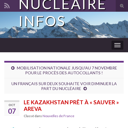
NUCLÉAIRE
Tog
sear
INFOS
Search for:
for
Togg
navig
MOBILISATION NATIONALE JUSQU’AU 7 NOVEMBRE
POUR LE PROCÈS DES AUTOCOLLANTS !
UN FRANÇAIS SUR DEUX SOUHAITE VOIR DIMINUER LA
PART DU NUCLÉAIRE
LE KAZAKHSTAN PRÊT À « SAUVER »
OCT
AREVA
07
Classé dans
Nouvelles de France