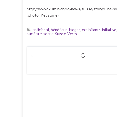
http://www.20min.ch/ro/news/suisse/story/Une-s
(photo: Keystone)
anticipent
,
bénéfique
,
biogaz
,
exploitants
,
initiative
nucléaire
,
sortie
,
Suisse
,
Verts
G