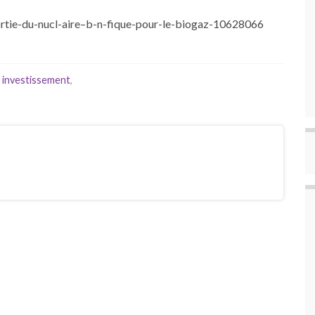
ortie-du-nucl-aire–b-n-fique-pour-le-biogaz-10628066
,
investissement
,