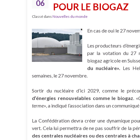
06
POUR LE BIOGAZ
Classé dans
Nouvelles du monde
En cas de oui le 27 novem
Les producteurs d’énerg
par la votation du 27 n
biogaz agricole en Suiss
du nucléaire».
Les Helv
semaines, le 27 novembre.
Sortir du nucléaire d’ici 2029, comme le préconi
d’énergies renouvelables comme le biogaz
. «
terme
», a indiqué l’association dans un communiqué
La Confédération devra créer une dynamique pour
vert. Cela lui permettra de ne pas souffrir de la pé
des centrales nucléaires ou des centrales à cha