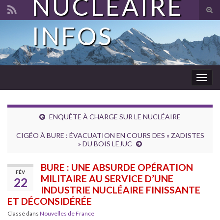
NUCLÉAIRE
Tog
sear
INFOS
Search for:
for
Togg
navig
ENQUÊTE À CHARGE SUR LE NUCLÉAIRE
CIGÉO À BURE : ÉVACUATION EN COURS DES « ZADISTES
» DU BOIS LEJUC
BURE : UNE ABSURDE OPÉRATION
FÉV
MILITAIRE AU SERVICE D’UNE
22
INDUSTRIE NUCLÉAIRE FINISSANTE
ET DÉCONSIDÉRÉE
Classé dans
Nouvelles de France