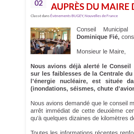
02
AUPRÈS DU MAIRE D
Classé dans
Évènements BUGEY
,
Nouvelles de France
Conseil Municipal
Dominique Fié,
conse
Monsieur le Maire,
Nous avions déjà alerté le Conseil
sur les faiblesses de la Centrale d
l’énergie nucléaire, est située 
(inondations, séismes, chute d’avion
Nous avions demandé que le conseil mu
arrêt immédiat de cette deuxième cent
qu’à quelques dizaines de kilomètres 
Toutes les informations récentes renfor