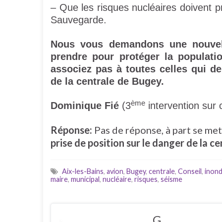
– Que les risques nucléaires doivent
Sauvegarde.
Nous vous demandons une nouvelle
prendre pour protéger la populati
associez pas à toutes celles qui de
de la centrale de Bugey.
ème
Dominique Fié
(3
intervention sur 
Réponse:
Pas de réponse, à part se met
prise de position sur le danger de la c
Aix-les-Bains
,
avion
,
Bugey
,
centrale
,
Conseil
,
inond
maire
,
municipal
,
nucléaire
,
risques
,
séisme
G