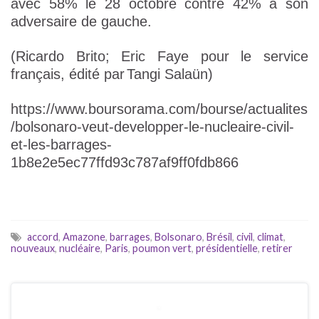
avec 58% le 28 octobre contre 42% à son
adversaire de gauche.
(Ricardo Brito; Eric Faye pour le service
français, édité par
Tangi Salaün)
https://www.boursorama.com/bourse/actualites
/bolsonaro-veut-developper-le-nucleaire-civil-
et-les-barrages-
1b8e2e5ec77ffd93c787af9ff0fdb866
accord
,
Amazone
,
barrages
,
Bolsonaro
,
Brésil
,
civil
,
climat
,
nouveaux
,
nucléaire
,
Paris
,
poumon vert
,
présidentielle
,
retirer