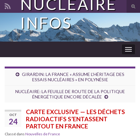
NUCLÉAIRE
Tog
sear
INFOS
Search for:
for
Togg
navig
GIRARDIN: LA FRANCE « ASSUME L’HÉRITAGE DES
ESSAIS NUCLÉAIRES » EN POLYNÉSIE
NUCLÉAIRE: LA FEUILLE DE ROUTE DE LA POLITIQUE
ÉNERGÉTIQUE ENCORE DÉCALÉE
CARTE EXCLUSIVE — LES DÉCHETS
OCT
RADIOACTIFS S’ENTASSENT
24
PARTOUT EN FRANCE
Classé dans
Nouvelles de France