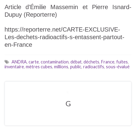
Article d’Émilie Massemin et Pierre Isnard-
Dupuy (Reporterre)
https://reporterre.net/CARTE-EXCLUSIVE-
Les-dechets-radioactifs-s-entassent-partout-
en-France
ANDRA
,
carte
,
contamination
,
débat
,
déchets
,
France
,
fuites
,
inventaire
,
mètres cubes
,
millions
,
public
,
radioactifs
,
sous-évalué
G