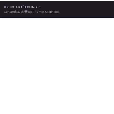
© 2023 NUCLÉAIRE INFOS.
Construit avec
par Thèmes Graphene.