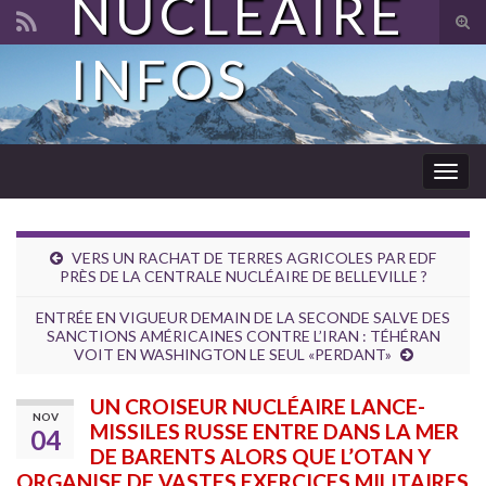
NUCLÉAIRE
Tog
sear
INFOS
Search for:
for
Togg
navig
VERS UN RACHAT DE TERRES AGRICOLES PAR EDF
PRÈS DE LA CENTRALE NUCLÉAIRE DE BELLEVILLE ?
ENTRÉE EN VIGUEUR DEMAIN DE LA SECONDE SALVE DES
SANCTIONS AMÉRICAINES CONTRE L’IRAN : TÉHÉRAN
VOIT EN WASHINGTON LE SEUL «PERDANT»
UN CROISEUR NUCLÉAIRE LANCE-
NOV
MISSILES RUSSE ENTRE DANS LA MER
04
DE BARENTS ALORS QUE L’OTAN Y
ORGANISE DE VASTES EXERCICES MILITAIRES