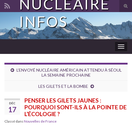
NUCLÉAIRE
Tog
sear
INFOS
Search for:
for
Togg
navig
L’ENVOYÉ NUCLÉAIRE AMÉRICAIN ATTENDU À SÉOUL
LA SEMAINE PROCHAINE
LES GILETS ET LA BOMBE
PENSER LES GILETS JAUNES :
DÉC
POURQUOI SONT-ILS À LA POINTE DE
17
L’ÉCOLOGIE ?
Classé dans
Nouvelles de France