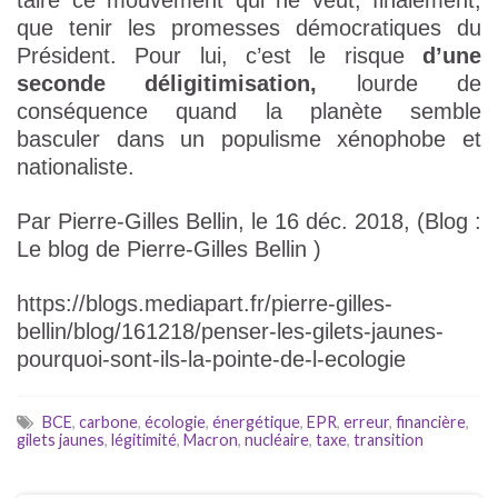
taire ce mouvement qui ne veut, finalement,
que tenir les promesses démocratiques du
Président. Pour lui, c’est le risque
d’une
seconde déligitimisation,
lourde de
conséquence quand la planète semble
basculer dans un populisme xénophobe et
nationaliste.
Par Pierre-Gilles Bellin, le 16 déc. 2018, (Blog :
Le blog de Pierre-Gilles Bellin )
https://blogs.mediapart.fr/pierre-gilles-
bellin/blog/161218/penser-les-gilets-jaunes-
pourquoi-sont-ils-la-pointe-de-l-ecologie
BCE
,
carbone
,
écologie
,
énergétique
,
EPR
,
erreur
,
financière
,
gilets jaunes
,
légitimité
,
Macron
,
nucléaire
,
taxe
,
transition