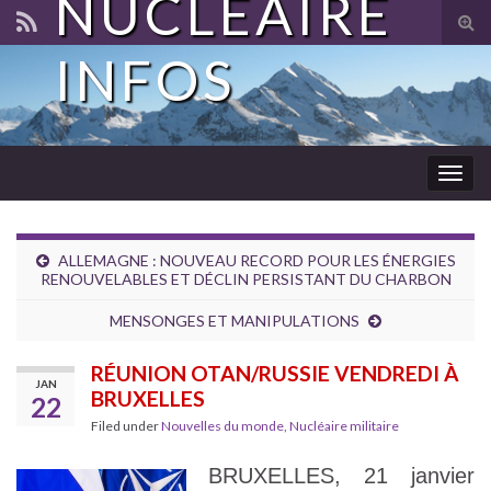
NUCLÉAIRE
Tog
sear
INFOS
for
Togg
navig
ALLEMAGNE : NOUVEAU RECORD POUR LES ÉNERGIES
RENOUVELABLES ET DÉCLIN PERSISTANT DU CHARBON
MENSONGES ET MANIPULATIONS
RÉUNION OTAN/RUSSIE VENDREDI À
JAN
BRUXELLES
22
Filed under
Nouvelles du monde
,
Nucléaire militaire
BRUXELLES, 21 janvier