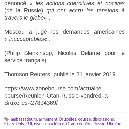
dénoncé «
les actions coercitives et nocives
(de la Russie)
qui ont accru les tensions à
travers le globe
« .
Moscou a jugé les demandes américaines
«
inacceptables
« .
(Philip Blenkinsop, Nicolas Delame pour le
service français)
Thomson Reuters, publié le 21 janvier 2019
https://www.zonebourse.com/actualite-
bourse/Reunion-Otan-Russie-vendredi-a-
Bruxelles–27894369/
ambassadeurs
,
armement
,
Bruxelles
,
course
,
discussions
,
Etats-Unis
,
FNI
,
niveau
,
nucléaire
,
Otan
,
réunion
,
Russie
,
Ukraine