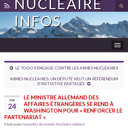
NUCLÉAIRE
Tog
sear
INFOS
for
Togg
navig
LE TOGO S’ENGAGE CONTRE LES ARMES NUCLÉAIRES
ARMES NUCLÉAIRES: UN DÉPUTÉ VEUT UN RÉFÉRENDUM
D’INITIATIVE PARTAGÉE
LE MINISTRE ALLEMAND DES
JAN
AFFAIRES ÉTRANGÈRES SE REND À
24
WASHINGTON POUR « RENFORCER LE
PARTENARIAT »
Filed under
Nouvelles du monde
,
Nucléaire militaire