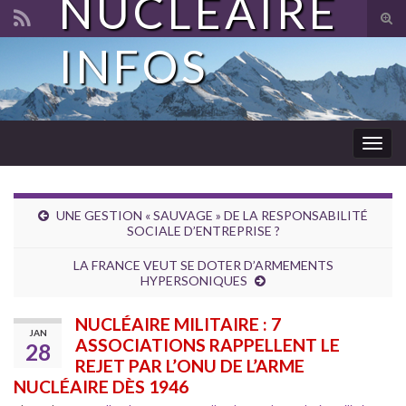
NUCLÉAIRE
Tog
sear
INFOS
Search for:
for
Togg
navig
UNE GESTION « SAUVAGE » DE LA RESPONSABILITÉ
SOCIALE D’ENTREPRISE ?
LA FRANCE VEUT SE DOTER D’ARMEMENTS
HYPERSONIQUES
NUCLÉAIRE MILITAIRE : 7
JAN
ASSOCIATIONS RAPPELLENT LE
28
REJET PAR L’ONU DE L’ARME
NUCLÉAIRE DÈS 1946