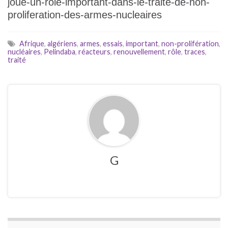
joue-un-role-important-dans-le-traite-de-non-
proliferation-des-armes-nucleaires
Afrique
,
algériens
,
armes
,
essais
,
important
,
non-prolifération
,
nucléaires
,
Pelindaba
,
réacteurs
,
renouvellement
,
rôle
,
traces
,
traité
G