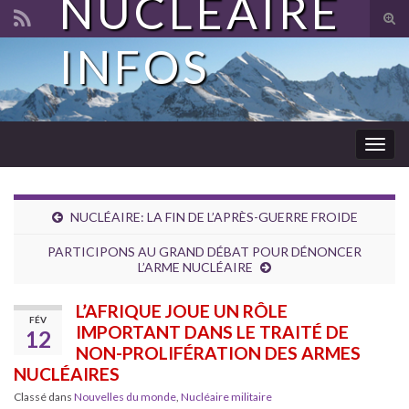
NUCLÉAIRE
Tog
sear
INFOS
Search for:
for
Togg
navig
NUCLÉAIRE: LA FIN DE L’APRÈS-GUERRE FROIDE
PARTICIPONS AU GRAND DÉBAT POUR DÉNONCER
L’ARME NUCLÉAIRE
L’AFRIQUE JOUE UN RÔLE
FÉV
IMPORTANT DANS LE TRAITÉ DE
12
NON-PROLIFÉRATION DES ARMES
NUCLÉAIRES
Classé dans
Nouvelles du monde
,
Nucléaire militaire