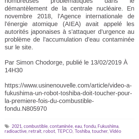
nombreuses problématiques dans le
démantèlement de la centrale nucléaire. En
novembre 2018, l’Agence internationale de
l’énergie atomique (AIEA) avait appelé les
autorités japonaises à s’attaquer d’urgence au
problème de l’accumulation d’eau contaminée
sur le site.
Par Simon Chodorge, publié le 13/02/2019 À
14H30
https://www.usinenouvelle.com/article/video-a-
fukushima-un-robot-toshiba-doit-toucher-pour-
la-premiere-fois-du-combustible-
fondu.N805970
2021
,
combustible
,
contaminée
,
eau
,
fondu
,
Fukushima
,
radioactive
,
retrait
,
robot
,
TEPCO
,
Toshiba
,
toucher
,
Vidéo