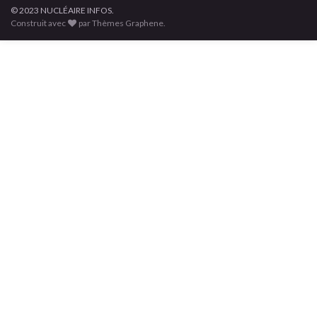
© 2023 NUCLÉAIRE INFOS.
Construit avec
par Thèmes Graphene.