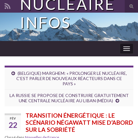
NUCLÉAIRE
Tog
sear
INFOS
Search for:
for
Togg
navig
(BELGIQUE) MARGHEM: « PROLONGER LE NUCLÉAIRE,
C’EST PARLER DE NOUVEAUX RÉACTEURS DANS CE
PAYS »
LA RUSSIE SE PROPOSE DE CONSTRUIRE GRATUITEMENT
UNE CENTRALE NUCLÉAIRE AU LIBAN (MÉDIA)
TRANSITION ÉNERGÉTIQUE : LE
FÉV
SCÉNARIO NÉGAWATT MISE D’ABORD
22
SUR LA SOBRIÉTÉ
Classé dans
Nouvelles de France