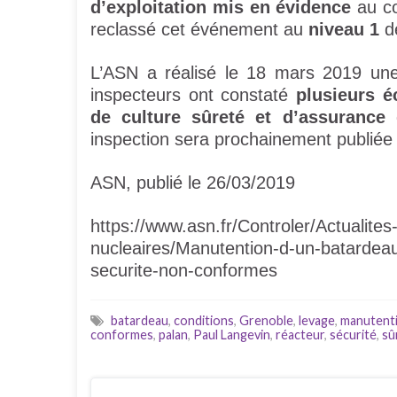
d’exploitation mis en évidence
au co
reclassé cet événement au
niveau 1
de
L’ASN a réalisé le 18 mars 2019 une
inspecteurs ont constaté
plusieurs é
de culture sûreté et d’assurance 
inspection sera prochainement publiée s
ASN, publié le 26/03/2019
https://www.asn.fr/Controler/Actualites-
nucleaires/Manutention-d-un-batardeau
securite-non-conformes
batardeau
,
conditions
,
Grenoble
,
levage
,
manutent
conformes
,
palan
,
Paul Langevin
,
réacteur
,
sécurité
,
sû