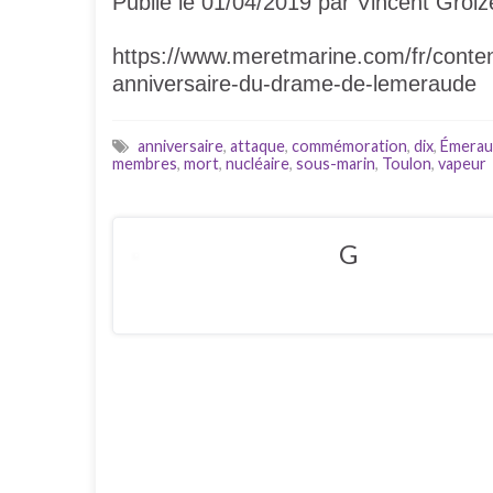
Publié le 01/04/2019 par Vincent Groiz
https://www.meretmarine.com/fr/cont
anniversaire-du-drame-de-lemeraude
anniversaire
,
attaque
,
commémoration
,
dix
,
Émerau
membres
,
mort
,
nucléaire
,
sous-marin
,
Toulon
,
vapeur
G