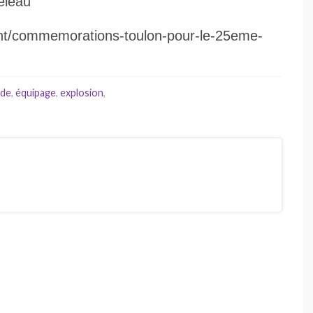
eleau
ent/commemorations-toulon-pour-le-25eme-
de
,
équipage
,
explosion
,