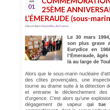
COMMÉMORATIONS
AVR
01
25ÈME ANNIVERSA
L’ÉMERAUDE (sous-marin 
Classé dans
Nouvelles de France
Le 30 mars 1994,
son plus grave a
Eurydice en 196
l’Émeraude, âgés d
là au large de Tou
Alors que le sous-marin nucléaire d’a
des côtes provençales, une inspecti
tourne au drame suite à la détection 
et entraine le déclenchement des
d’urgence. C’est alors qu’une explosio
dégagement de vapeur q
ui tue