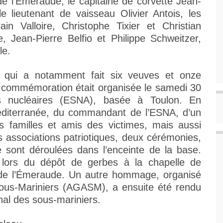
 l’Émeraude, le capitaine de corvette Jean-
e lieutenant de vaisseau Olivier Antois, les
in Valloire, Christophe Tixier et Christian
 Jean-Pierre Belfio et Philippe Schweitzer,
le.
, qui a notamment fait six veuves et onze
e commémoration était organisée le samedi 30
ns nucléaires (ESNA), basée à Toulon. En
éditerranée, du commandant de l’ESNA, d’un
s familles et amis des victimes, mais aussi
 associations patriotiques, deux cérémonies,
se sont déroulées dans l’enceinte de la base.
 lors du dépôt de gerbes à la chapelle de
s de l’Émeraude. Un autre hommage, organisé
Sous-Mariniers (AGASM), a ensuite été rendu
al des sous-mariniers.