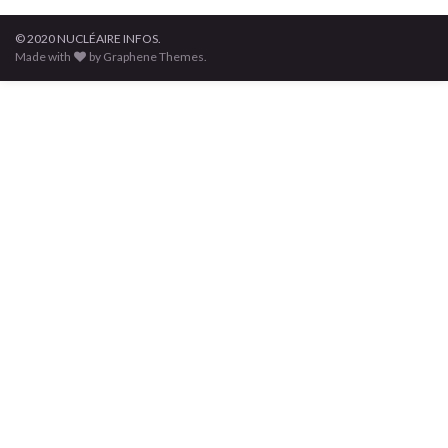
© 2020 NUCLÉAIRE INFOS.
Made with
by Graphene Themes.