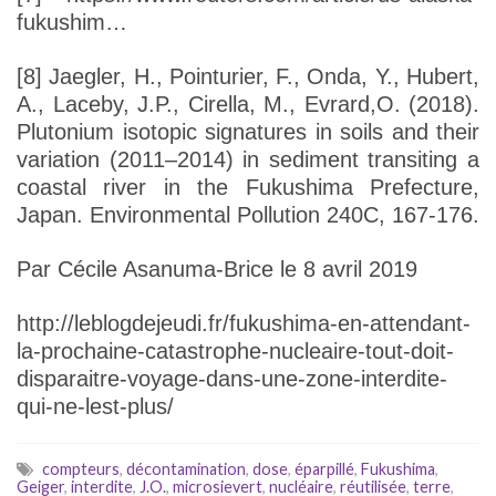
fukushim…
[8] Jaegler, H., Pointurier, F., Onda, Y., Hubert,
A., Laceby, J.P., Cirella, M., Evrard,O. (2018).
Plutonium isotopic signatures in soils and their
variation (2011–2014) in sediment transiting a
coastal river in the Fukushima Prefecture,
Japan. Environmental Pollution 240C, 167-176.
Par Cécile Asanuma-Brice le 8 avril 2019
http://leblogdejeudi.fr/fukushima-en-attendant-
la-prochaine-catastrophe-nucleaire-tout-doit-
disparaitre-voyage-dans-une-zone-interdite-
qui-ne-lest-plus/
compteurs
,
décontamination
,
dose
,
éparpillé
,
Fukushima
,
Geiger
,
interdite
,
J.O.
,
microsievert
,
nucléaire
,
réutilisée
,
terre
,