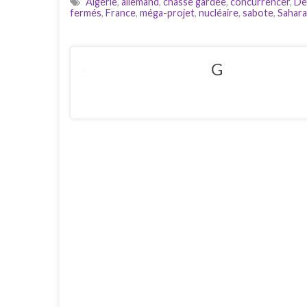
Algérie
,
allemand
,
chasse gardée
,
concurrencer
,
Dé
fermés
,
France
,
méga-projet
,
nucléaire
,
sabote
,
Sahara
G