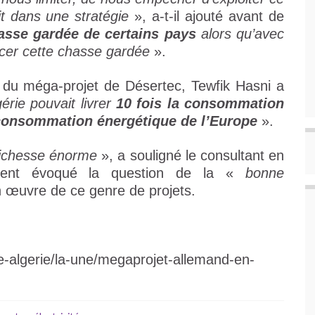
ait dans une stratégie
», a-t-il ajouté avant de
hasse gardée de certains pays
alors qu’avec
encer cette chasse gardée
».
ur du méga-projet de Désertec, Tewfik Hasni a
gérie pouvait livrer
10 fois la consommation
a consommation énergétique de l’Europe
».
ichesse énorme
», a souligné le consultant en
lement évoqué la question de la «
bonne
n œuvre de ce genre de projets.
e-algerie/la-une/megaprojet-allemand-en-