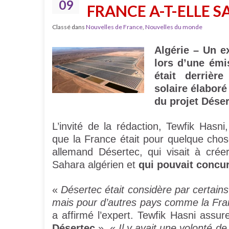
09
FRANCE A-T-ELLE S
Classé dans
Nouvelles de France
,
Nouvelles du monde
Algérie – Un e
lors d’une émi
était derrièr
solaire élaboré
du projet Déser
L’invité de la rédaction, Tewfik Hasni
que la France était pour quelque cho
allemand Désertec, qui visait à cré
Sahara algérien et
qui pouvait concur
«
Désertec était considère par certai
mais pour d’autres pays comme la Fran
a affirmé l’expert. Tewfik Hasni assu
Désertec
». «
Il y avait une volonté d