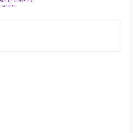
sertec
,
électricité
,
,
solaires