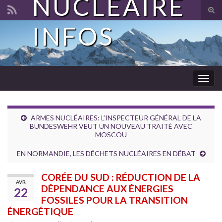
NUCLÉAIRE
Tog
sear
INFOS
Search for:
for
Togg
navig
ARMES NUCLÉAIRES: L’INSPECTEUR GÉNÉRAL DE LA
BUNDESWEHR VEUT UN NOUVEAU TRAITÉ AVEC
MOSCOU
EN NORMANDIE, LES DÉCHETS NUCLÉAIRES EN DÉBAT
CORÉE DU SUD : RÉDUCTION DE LA
AVR
DÉPENDANCE AUX ÉNERGIES
22
FOSSILES POUR LA TRANSITION
ÉNERGÉTIQUE