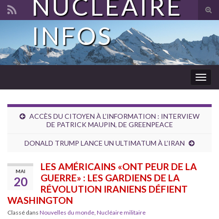
NUCLÉAIRE
Tog
sear
INFOS
Search for:
for
Togg
navig
ACCÈS DU CITOYEN À L’INFORMATION : INTERVIEW
DE PATRICK MAUPIN, DE GREENPEACE
DONALD TRUMP LANCE UN ULTIMATUM À L’IRAN
LES AMÉRICAINS «ONT PEUR DE LA
MAI
GUERRE» : LES GARDIENS DE LA
20
RÉVOLUTION IRANIENS DÉFIENT
WASHINGTON
Classé dans
Nouvelles du monde
,
Nucléaire militaire