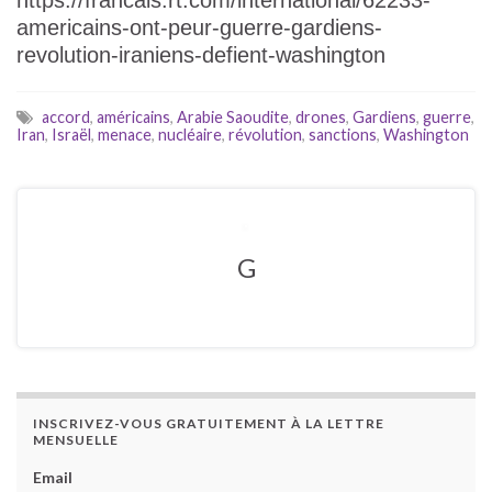
https://francais.rt.com/international/62233-
americains-ont-peur-guerre-gardiens-
revolution-iraniens-defient-washington
accord
,
américains
,
Arabie Saoudite
,
drones
,
Gardiens
,
guerre
,
Iran
,
Israël
,
menace
,
nucléaire
,
révolution
,
sanctions
,
Washington
G
INSCRIVEZ-VOUS GRATUITEMENT À LA LETTRE
MENSUELLE
Email