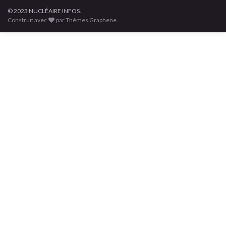
© 2023 NUCLÉAIRE INFOS.
Construit avec
par Thèmes Graphene.