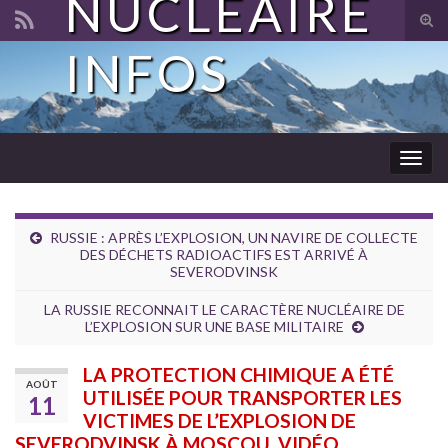
NUCLÉAIRE
Tog
sear
INFOS
Search for:
for
Togg
navig
RUSSIE : APRÈS L’EXPLOSION, UN NAVIRE DE COLLECTE
DES DÉCHETS RADIOACTIFS EST ARRIVÉ À
SEVERODVINSK
LA RUSSIE RECONNAIT LE CARACTÈRE NUCLÉAIRE DE
L’EXPLOSION SUR UNE BASE MILITAIRE
LA PROTECTION CHIMIQUE A ÉTÉ
AOÛT
UTILISÉE POUR TRANSPORTER LES
11
VICTIMES DE L’EXPLOSION DE
SEVERODVINSK À MOSCOU. VIDÉO