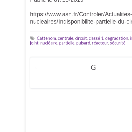
https://www.asn.fr/Controler/Actualites-
nucleaires/Indisponibilite-partielle-du-c
Cattenom
,
centrale
,
circuit
,
classé 1
,
dégradation
,
i
joint
,
nucléaire
,
partielle
,
puisard
,
réacteur
,
sécurité
G