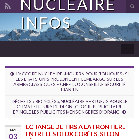
NUCLÉAIRE
Tog
sear
INFOS
Search for:
for
Togg
navig
L’ACCORD NUCLÉAIRE «MOURRA POUR TOUJOURS» SI
LES ÉTATS-UNIS PROLONGENT L’EMBARGO SUR LES
ARMES CLASSIQUES – CHEF DU CONSEIL DE SÉCURITÉ
IRANIEN
DÉCHETS « RECYCLÉS », NUCLÉAIRE VERTUEUX POUR LE
CLIMAT : LE JURY DE DÉONTOLOGIE PUBLICITAIRE
ÉPINGLE LES PUBLICITÉS MENSONGÈRES D’ORANO
ÉCHANGE DE TIRS À LA FRONTIÈRE
MAI
ENTRE LES DEUX CORÉES, SELON
03