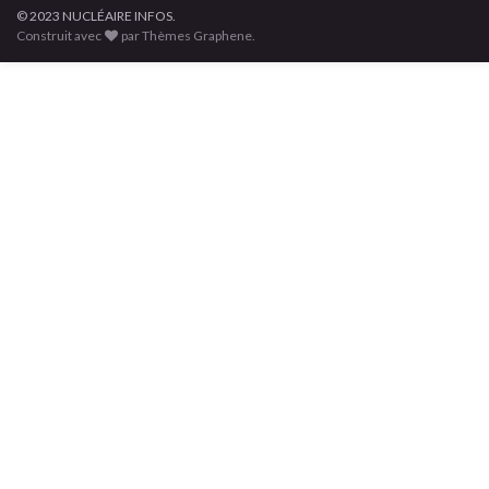
© 2023 NUCLÉAIRE INFOS.
Construit avec
par Thèmes Graphene.