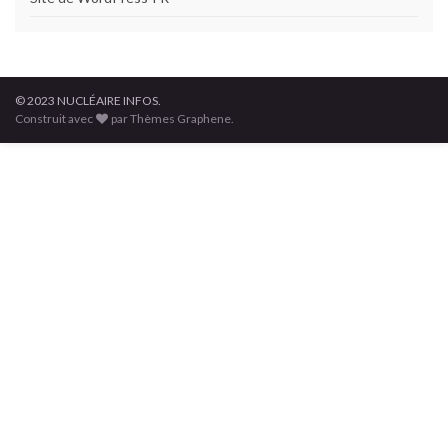
© 2023 NUCLÉAIRE INFOS.
Construit avec
par Thèmes Graphene.