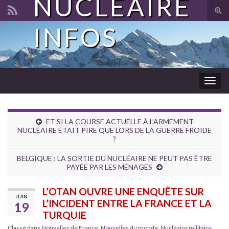
NUCLÉAIRE
Tog
sear
INFOS
Search for:
for
Togg
navig
ET SI LA COURSE ACTUELLE À L’ARMEMENT
NUCLÉAIRE ÉTAIT PIRE QUE LORS DE LA GUERRE FROIDE
?
BELGIQUE : LA SORTIE DU NUCLÉAIRE NE PEUT PAS ÊTRE
PAYÉE PAR LES MÉNAGES
L’OTAN OUVRE UNE ENQUÊTE SUR
JUIN
L’INCIDENT ENTRE LA FRANCE ET LA
19
TURQUIE
Classé dans
Nouvelles de France
,
Nouvelles du monde
,
Nucléaire militaire