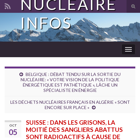
NUCLÉAIRE
Tog
sear
INFOS
Search for:
for
Togg
navig
BELGIQUE : DÉBAT TENDU SUR LA SORTIE DU
NUCLÉAIRE: « VOTRE VISION DE LA POLITIQUE
ÉNERGÉTIQUE EST PATHÉTIQUE », LÂCHE UN
SPÉCIALISTE EN ÉNERGIE
LES DÉCHETS NUCLÉAIRES FRANÇAIS EN ALGÉRIE « SONT
ENCORE SUR PLACE »
SUISSE : DANS LES GRISONS, LA
OCT
MOITIÉ DES SANGLIERS ABATTUS
05
SONT RADIOACTIFS À CAUSE DE