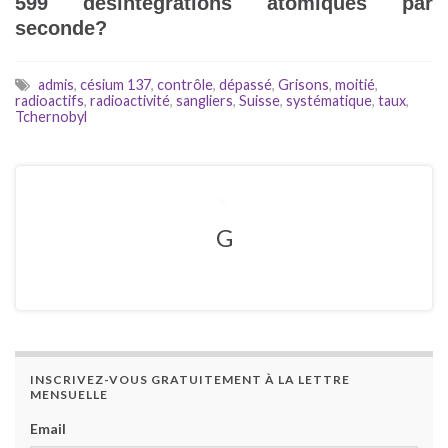
599 désintégrations atomiques par
seconde?
admis
,
césium 137
,
contrôle
,
dépassé
,
Grisons
,
moitié
,
radioactifs
,
radioactivité
,
sangliers
,
Suisse
,
systématique
,
taux
,
Tchernobyl
G
INSCRIVEZ-VOUS GRATUITEMENT À LA LETTRE
MENSUELLE
Email