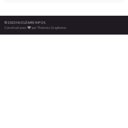
© 2023 NUCLÉAIRE INFOS.
Construit avec
par Thèmes Graphene.