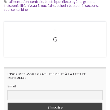
alimentation
,
centrale
,
électrique
,
électrogène
,
groupe
,
indisponibilité
,
niveau 1
,
nucléaire
,
paluel
,
réacteur 1
,
secours
,
source
,
turbine
G
INSCRIVEZ-VOUS GRATUITEMENT À LA LETTRE
MENSUELLE
Email