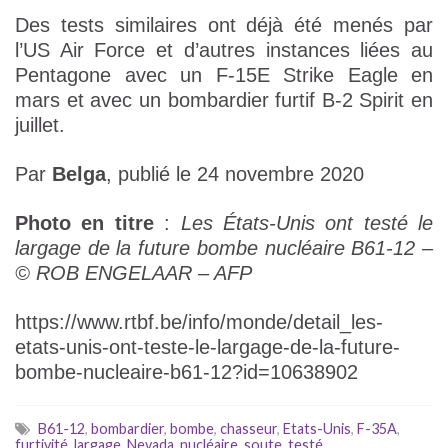
Des tests similaires ont déjà été menés par
l’US Air Force et d’autres instances liées au
Pentagone avec un F-15E Strike Eagle en
mars et avec un bombardier furtif B-2 Spirit en
juillet.
Par
Belga
, publié le 24 novembre 2020
Photo en titre
:
Les États-Unis ont testé le
largage de la future bombe nucléaire B61-12 –
© ROB ENGELAAR – AFP
https://www.rtbf.be/info/monde/detail_les-
etats-unis-ont-teste-le-largage-de-la-future-
bombe-nucleaire-b61-12?id=10638902
B61-12
,
bombardier
,
bombe
,
chasseur
,
Etats-Unis
,
F-35A
,
furtivité
,
largage
,
Nevada
,
nucléaire
,
soute
,
testé