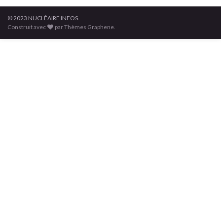
© 2023 NUCLÉAIRE INFOS.
Construit avec
par Thèmes Graphene.