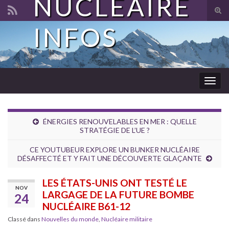
NUCLÉAIRE
Tog
sear
INFOS
Search for:
for
Togg
navig
ÉNERGIES RENOUVELABLES EN MER : QUELLE
STRATÉGIE DE L’UE ?
CE YOUTUBEUR EXPLORE UN BUNKER NUCLÉAIRE
DÉSAFFECTÉ ET Y FAIT UNE DÉCOUVERTE GLAÇANTE
LES ÉTATS-UNIS ONT TESTÉ LE
NOV
LARGAGE DE LA FUTURE BOMBE
24
NUCLÉAIRE B61-12
Classé dans
Nouvelles du monde
,
Nucléaire militaire