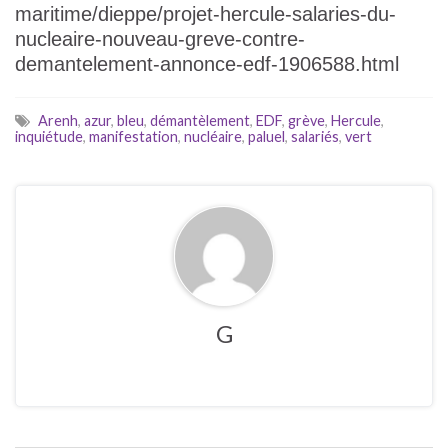
maritime/dieppe/projet-hercule-salaries-du-
nucleaire-nouveau-greve-contre-
demantelement-annonce-edf-1906588.html
Arenh
,
azur
,
bleu
,
démantèlement
,
EDF
,
grève
,
Hercule
,
inquiétude
,
manifestation
,
nucléaire
,
paluel
,
salariés
,
vert
G