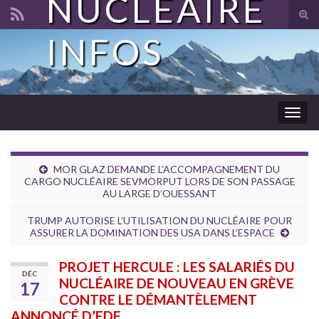
NUCLÉAIRE
Tog
sear
INFOS
Search for:
for
Togg
navig
MOR GLAZ DEMANDE L’ACCOMPAGNEMENT DU
CARGO NUCLÉAIRE SEVMORPUT LORS DE SON PASSAGE
AU LARGE D’OUESSANT
TRUMP AUTORISE L’UTILISATION DU NUCLÉAIRE POUR
ASSURER LA DOMINATION DES USA DANS L’ESPACE
PROJET HERCULE : LES SALARIÉS DU
DÉC
NUCLÉAIRE DE NOUVEAU EN GRÈVE
17
CONTRE LE DÉMANTÈLEMENT
ANNONCÉ D’EDF