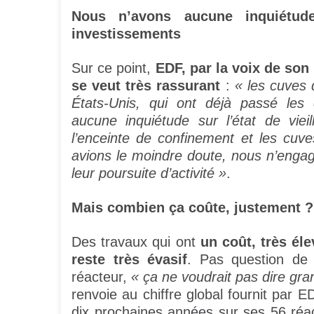
Nous n’avons aucune inquiétud
investissements
Sur ce point,
EDF, par la voix de so
se veut très rassurant
:
« les cuves 
États-Unis, qui ont déjà passé les 
aucune inquiétude sur l’état de vie
l’enceinte de confinement et les cuv
avions le moindre doute, nous n’engag
leur poursuite d’activité »
.
Mais combien ça coûte, justement ?
Des travaux qui ont
un coût, très él
reste très évasif
. Pas question de
réacteur,
« ça ne voudrait pas dire gr
renvoie au chiffre global fournit par 
dix prochaines années sur ses 56 réa