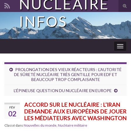
NUCLÉAIRE
Tog
sear
INFOS
Search for:
for
Togg
navig
PROLONGATION DES VIEUX RÉACTEURS : L’AUTORITÉ
DE SÛRETÉ NUCLÉAIRE TRÈS GENTILLE POUR EDF ET
BEAUCOUP TROP COMPLAISANTE
L’ÉPINEUSE QUESTION DU NUCLÉAIRE EN EUROPE
ACCORD SUR LE NUCLÉAIRE : L’IRAN
FÉV
DEMANDE AUX EUROPÉENS DE JOUER
02
LES MÉDIATEURS AVEC WASHINGTON
Classé dans
Nouvelles du monde
,
Nucléaire militaire