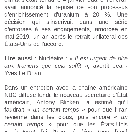
avait annoncé la reprise de son processus
d’enrichissement d’uranium à 20 %. Une
décision qui s’inscrivait dans une série
d’entorses à ses engagements, amorcée en
mai 2019, un an après le retrait unilatéral des
États-Unis de l’accord.
Lire aussi
: Nucléaire : «
Il est urgent de dire
aux Iraniens que cela suffit »,
avertit Jean-
Yves Le Drian
Dans un entretien avec la chaîne américaine
NBC diffusé lundi, le nouveau secrétaire d’État
américain, Antony Blinken, a estimé qu’il
faudrait
« un certain temps »
pour que l’Iran
revienne dans les clous, puis encore
« un
certain temps »
pour que les États-Unis
« évaluent
[si l’Iran a]
bien tenu
[ses]