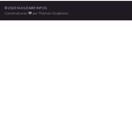
© 2023 NUCLÉAIRE INFOS.
Construit avec
par Thèmes Graphene.