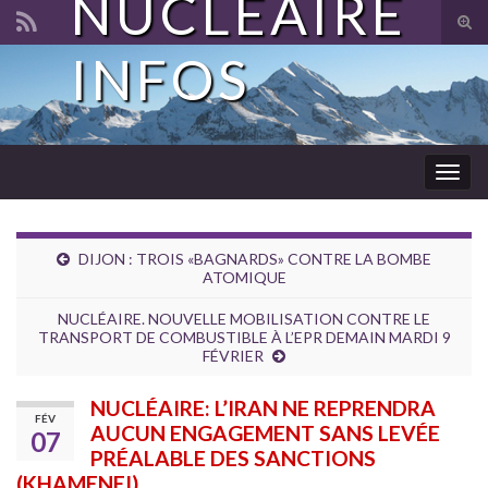
NUCLÉAIRE
Tog
sear
INFOS
Search for:
for
Togg
navig
DIJON : TROIS «BAGNARDS» CONTRE LA BOMBE
ATOMIQUE
NUCLÉAIRE. NOUVELLE MOBILISATION CONTRE LE
TRANSPORT DE COMBUSTIBLE À L’EPR DEMAIN MARDI 9
FÉVRIER
NUCLÉAIRE: L’IRAN NE REPRENDRA
FÉV
AUCUN ENGAGEMENT SANS LEVÉE
07
PRÉALABLE DES SANCTIONS
(KHAMENEI)