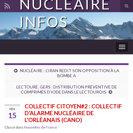
NUCLÉAIRE
Tog
sear
INFOS
Search for:
for
Togg
navig
NUCLÉAIRE : L’IRAN REDIT SON OPPOSITION À LA
BOMBE A
LECTOURE. GERS : DISTRIBUTION PRÉVENTIVE DE
COMPRIMÉS D’IODE DANS LE LECTOUROIS
COLLECTIF CITOYEN#2 : COLLECTIF
FÉV
D’ALARME NUCLÉAIRE DE
15
L’ORLÉANAIS (CANO)
Classé dans
Nouvelles de France