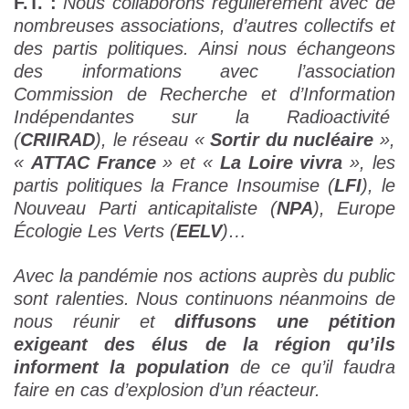
F.T. :
Nous collaborons régulièrement avec de
nombreuses associations, d’autres collectifs et
des partis politiques. Ainsi nous échangeons
des informations avec l’association
Commission de Recherche et d’Information
Indépendantes sur la Radioactivité
(
CRIIRAD
), le réseau «
Sortir du nucléaire
»,
«
ATTAC France
» et «
La Loire vivra
», les
partis politiques la France Insoumise (
LFI
), le
Nouveau Parti anticapitaliste (
NPA
), Europe
Écologie Les Verts (
EELV
)…
Avec la pandémie nos actions auprès du public
sont ralenties. Nous continuons néanmoins de
nous réunir et
diffusons une pétition
exigeant des élus de la région qu’ils
informent la population
de ce qu’il faudra
faire en cas d’explosion d’un réacteur.