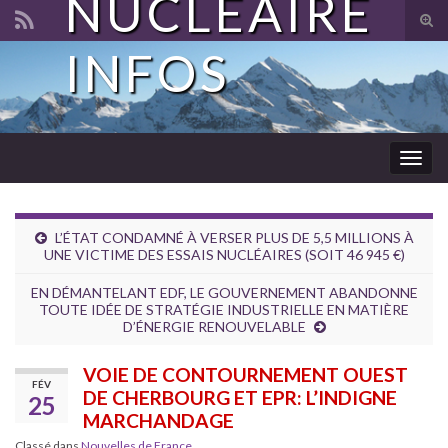
NUCLÉAIRE
Tog
sear
INFOS
Search for:
for
Togg
navig
L’ÉTAT CONDAMNÉ À VERSER PLUS DE 5,5 MILLIONS À
UNE VICTIME DES ESSAIS NUCLÉAIRES (SOIT 46 945 €)
EN DÉMANTELANT EDF, LE GOUVERNEMENT ABANDONNE
TOUTE IDÉE DE STRATÉGIE INDUSTRIELLE EN MATIÈRE
D’ÉNERGIE RENOUVELABLE
VOIE DE CONTOURNEMENT OUEST
FÉV
DE CHERBOURG ET EPR: L’INDIGNE
25
MARCHANDAGE
Classé dans
Nouvelles de France