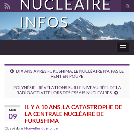
NUCLÉAIRE
Tog
sear
INFOS
Search for:
for
Togg
navig
DIX ANS APRÈS FUKUSHIMA, LE NUCLÉAIRE N’A PAS LE
VENT EN POUPE
POLYNÉSIE : RÉVÉLATIONS SUR LE NIVEAU RÉEL DE LA
RADIOACTIVITÉ LORS DES ESSAIS NUCLÉAIRES
IL Y A 10 ANS, LA CATASTROPHE DE
MAR
LA CENTRALE NUCLÉAIRE DE
09
FUKUSHIMA
Classé dans
Nouvelles du monde