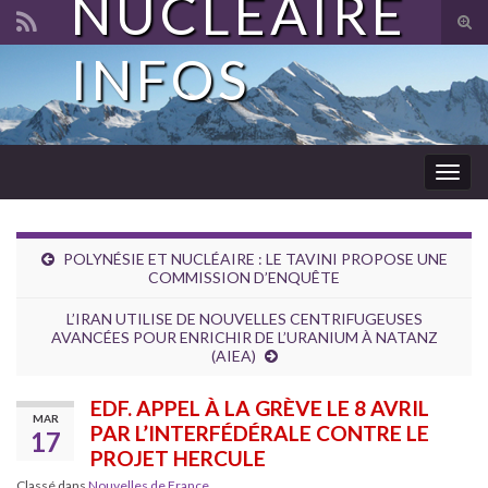
NUCLÉAIRE
Tog
sear
INFOS
Search for:
for
Togg
navig
POLYNÉSIE ET NUCLÉAIRE : LE TAVINI PROPOSE UNE
COMMISSION D’ENQUÊTE
L’IRAN UTILISE DE NOUVELLES CENTRIFUGEUSES
AVANCÉES POUR ENRICHIR DE L’URANIUM À NATANZ
(AIEA)
EDF. APPEL À LA GRÈVE LE 8 AVRIL
MAR
PAR L’INTERFÉDÉRALE CONTRE LE
17
PROJET HERCULE
Classé dans
Nouvelles de France